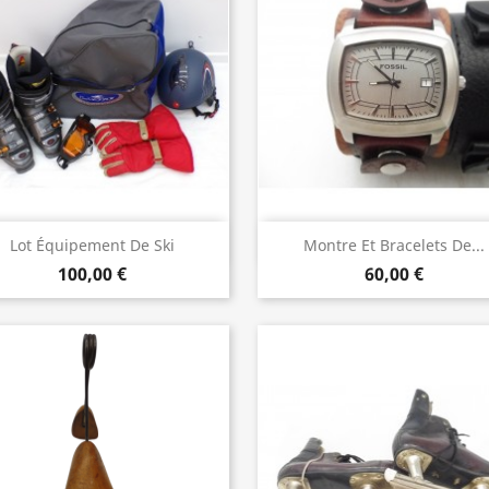
Aperçu rapide
Aperçu rapide


Lot Équipement De Ski
Montre Et Bracelets De...
100,00 €
60,00 €