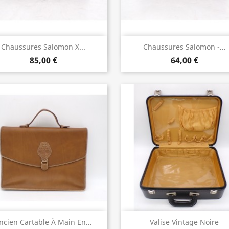
Aperçu rapide
Aperçu rapide


Chaussures Salomon X...
Chaussures Salomon -...
85,00 €
64,00 €
Aperçu rapide
Aperçu rapide


ncien Cartable À Main En...
Valise Vintage Noire