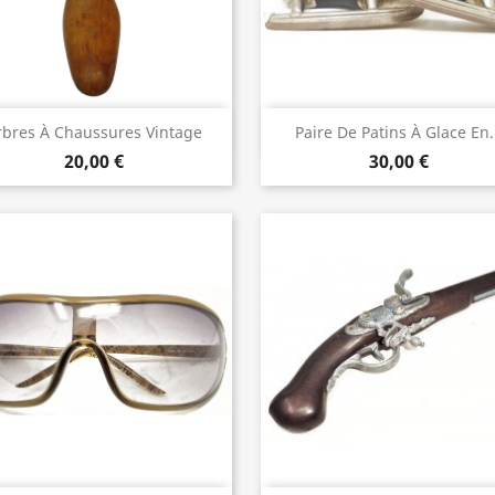
Aperçu rapide
Aperçu rapide


rbres À Chaussures Vintage
Paire De Patins À Glace En.
20,00 €
30,00 €