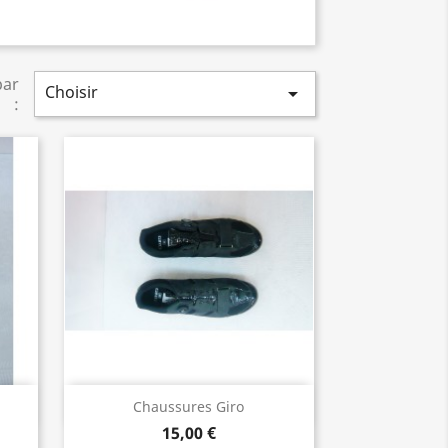
par
Choisir

:
Aperçu rapide

Chaussures Giro
15,00 €