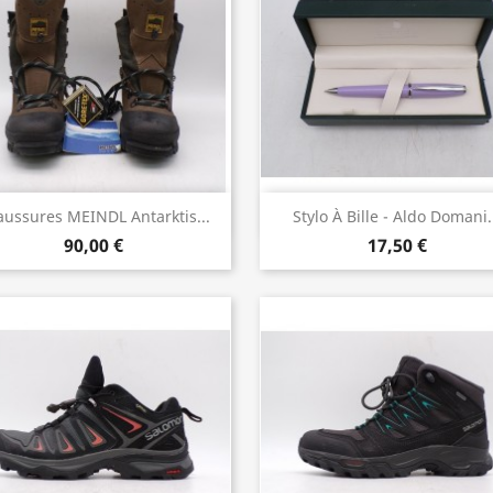
Aperçu rapide
Aperçu rapide


ussures MEINDL Antarktis...
Stylo À Bille - Aldo Domani.
90,00 €
17,50 €