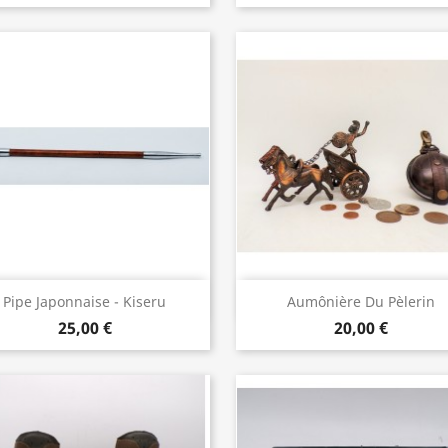
Aperçu rapide
Aperçu rapide


Pipe Japonnaise - Kiseru
Aumônière Du Pèlerin
25,00 €
20,00 €