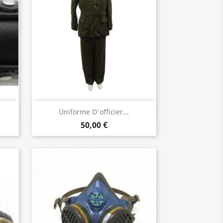
Aperçu rapide

Uniforme D'officier...
50,00 €