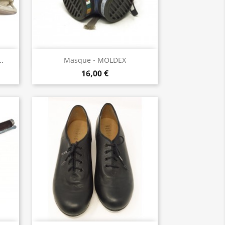
Aperçu rapide

..
Masque - MOLDEX
16,00 €