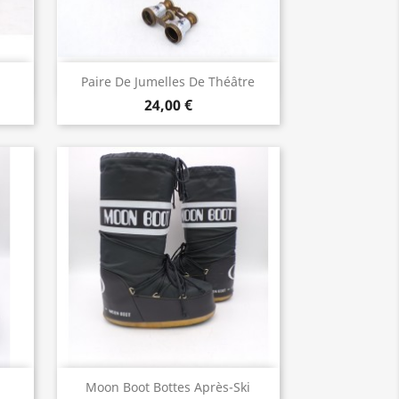
Aperçu rapide

Paire De Jumelles De Théâtre
24,00 €
Aperçu rapide

Moon Boot Bottes Après-Ski