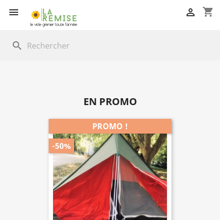
shopping_cart


search
EN PROMO
PROMO !
-50%