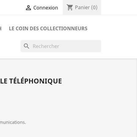
shopping_cart

Panier
(0)
Connexion
H
LE COIN DES COLLECTIONNEURS
search
LE TÉLÉPHONIQUE
munications.