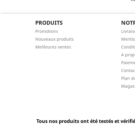
PRODUITS
NOTR
Promotions
Livrais
Nouveaux produits
Mentio
Meilleures ventes
Conditi
A prop
Paieme
Contac
Plan d
Magas
Tous nos produits ont été testés et vérifié