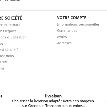
E SOCIÉTÉ
VOTRE COMPTE
Informations personnelles
on et retours
Commandes
ns légales
Avoirs
ons d'utilisation
Adresses
os
nt sécurisé
tez-nous
u site
ins
s.
livraison
Choisissez la livraison adapté : Retrait en magasin,
L
sur Grenoble, Transporteur, et enjoy...