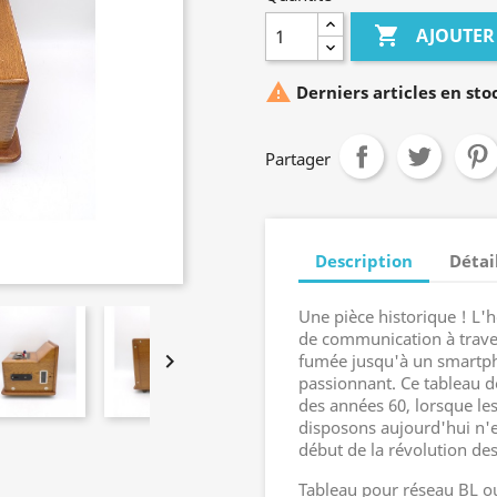

AJOUTER

Derniers articles en sto
Partager
Description
Détai
Une pièce historique ! L
de communication à traver

fumée jusqu'à un smartph
passionnant. Ce tableau d
des années 60, lorsque l
disposons aujourd'hui n'ex
début de la révolution d
Tableau pour réseau BL ou